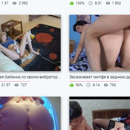
1:37
2 592
100%
8:31
1 852
Ненасытная бабенка со своим вибратором
Засаживает милфе в заднюю д
21:57
727
50%
8:14
792