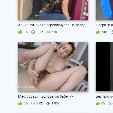
Алина Туманова перепихнулась с молодым
Посрала в
0%
8:12
570
73%
Мастурбация волосатой бабенки
Без труси
0%
8:02
1 032
0%