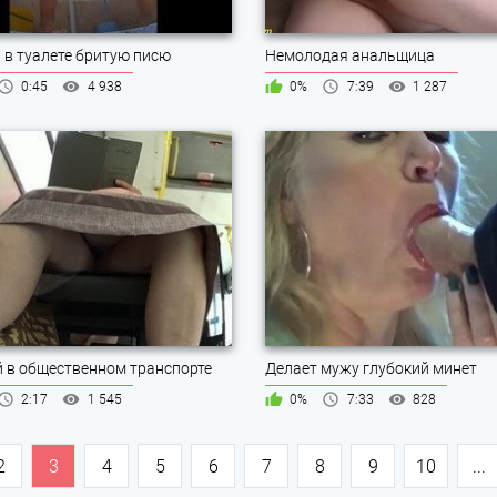
 в туалете бритую писю
Немолодая анальщица
0:45
4 938
0%
7:39
1 287
 в общественном транспорте
Делает мужу глубокий минет
2:17
1 545
0%
7:33
828
2
3
4
5
6
7
8
9
10
...