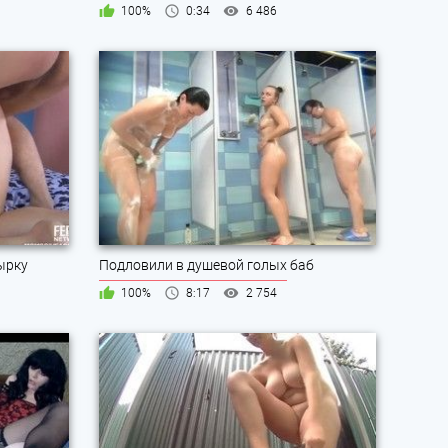
100%
0:34
6 486
ырку
Подловили в душевой голых баб
100%
8:17
2 754