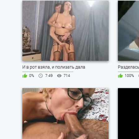
И в рот взяла, и полизать дала
0%
7:49
714
100%