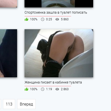
Спортсменка зашла в туалет пописать
100%
0:25
5 860
Женщина писает в кабинке туалета
100%
1:19
2 863
113
Вперед