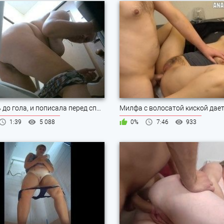
Разделась до гола, и пописала перед спрятанной камерой
Милфа с волосатой киской дает
1:39
5 088
0%
7:46
933