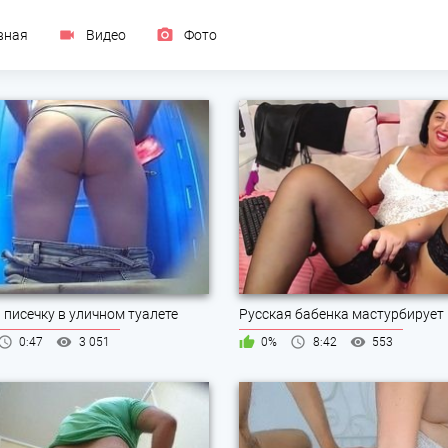
вная
Видео
Фото
 писечку в уличном туалете
Русская бабенка мастурбирует
0:47
3 051
0%
8:42
553