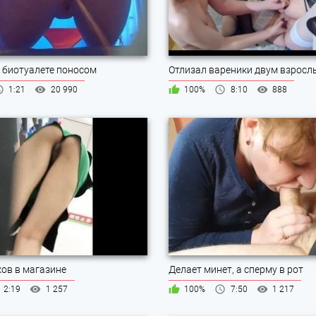
 биотуалете поносом
Отлизал вареники двум взрос
1:21
20 990
100%
8:10
888
ков в магазине
Делает минет, а сперму в рот
2:19
1 257
100%
7:50
1 217