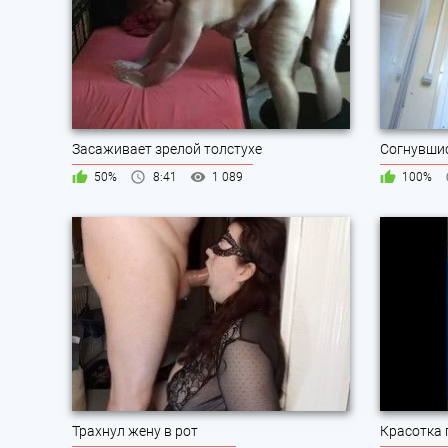
Засаживает зрелой толстухе
50%
8:41
1 089
100%
Трахнул жену в рот