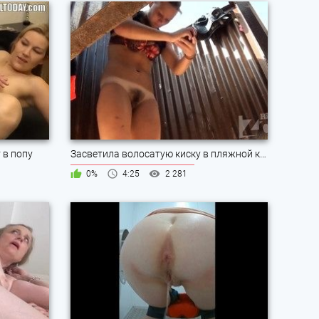
 в попу
Засветила волосатую киску в пляжной кабинке
0%
4:25
2 281