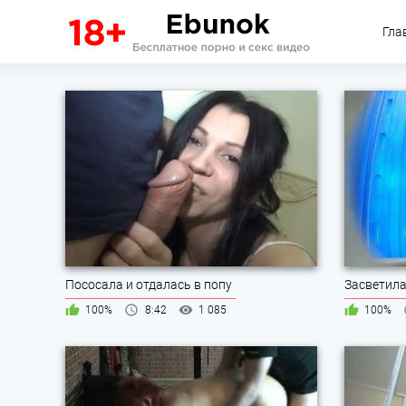
Гла
Пососала и отдалась в попу
Засветила
100%
8:42
1 085
100%