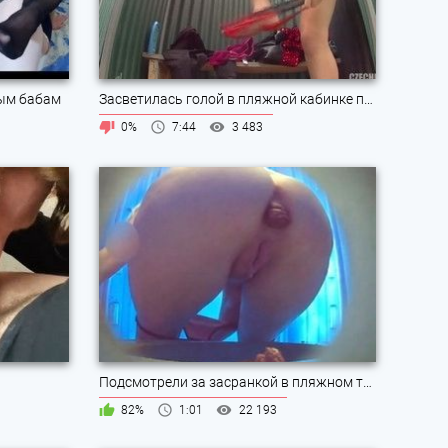
лым бабам
Засветилась голой в пляжной кабинке принимая душ
0%
7:44
3 483
Подсмотрели за засранкой в пляжном туалете
82%
1:01
22 193