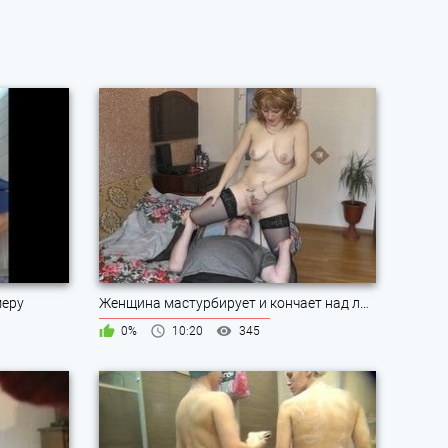
меру
Женщина мастурбирует и кончает над лицом мужика
0%
10:20
345