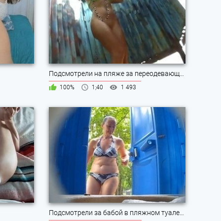
Подсмотрели на пляже за переодевающейся блондинкой
100%
1;40
1 493
Подсмотрели за бабой в пляжном туалете