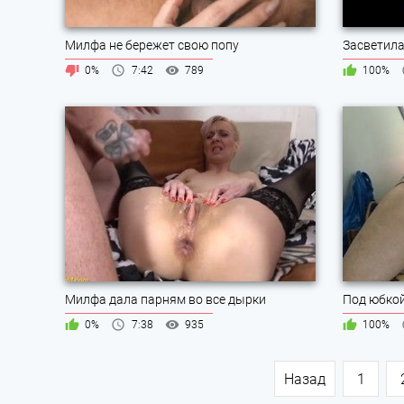
Милфа не бережет свою попу
Засветила
0%
7:42
789
100%
Милфа дала парням во все дырки
Под юбкой
0%
7:38
935
100%
Назад
1