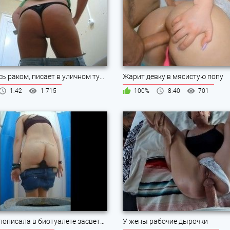
Согнувшись раком, писает в уличном туалете
Жарит девку в мясистую попу
1:42
1 715
100%
8:40
701
Красотка пописала в биотуалете засветив пилотку
У жены рабочие дырочки