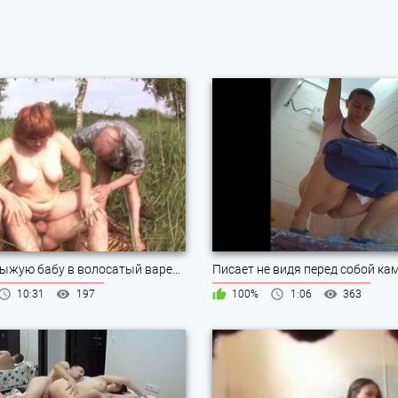
Отодрал рыжую бабу в волосатый вареник
Писает не видя перед собой ка
10:31
197
100%
1:06
363