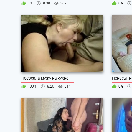
0%
8:38
362
0%
Пососала мужу на кухне
100%
8:20
614
0%